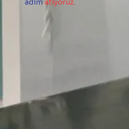
adım
atıyoruz.